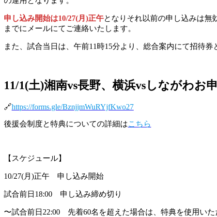
の運用となります。
申し込み開始は10/27(月)正午
となりそれ以前の申し込みは無効
までにメールにてご連絡いたします。
また、試合当日は、午前11時15分より、総合案内にて招待
11/1(土)湘南vs長野、横浜vsしながわ
お
🔗
https://forms.gle/BznjjmWuRYjfKwo27
後援会制度と特典についての詳細は
こちら
【スケジュール】
10/27(月)正午 申し込み開始
試合前日18:00 申し込み締め切り
〜試合前日22:00 先着60名を超えた場合は、特典を使用い