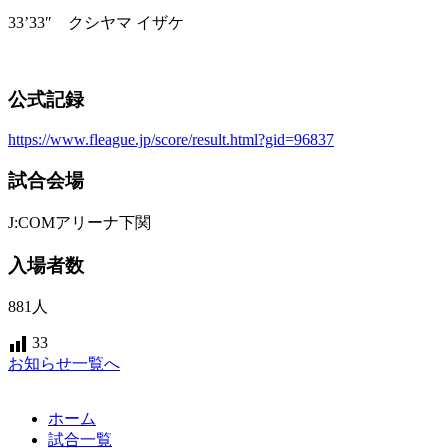
33’33″ クシヤマ イザケ
公式記録
https://www.fleague.jp/score/result.html?gid=96837
試合会場
J:COMアリーナ下関
入場者数
881人
33
お知らせ一覧へ
ホーム
試合一覧