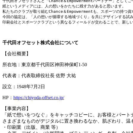
千代田オフセットさんと「Chance＆Empowermentパートナー」とし
紙というメディアには、人の想いをかたちに残す力があると思います。
私たちのクラブが取り組むChance＆Empowermentも、スポーツの
今回の協定は、「人の想いが循環する地域づくり」を共にデザインする試
印刷会社とスポーツクラブという異なるフィールドが交わることで、新し
千代田オフセット株式会社
について
【会社概要】
所在地：東京都千代田区神田神保町1-50
代表者：代表取締役社長 佐野 大祐
設立：1948年7月2日
HP：
https://chiyoda-offset.co.jp/
【事業内容】
「紙で想いをつなぐ」をキャッチコピーに、お客様とパートナ
さまざまなものがデジタルに置き換わるなか、肌ざわり、温
・印刷業（出版、商業 等）