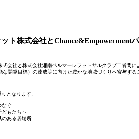
オフセット株式会社とChance&Empower
社と株式会社湘南ベルマーレフットサルクラブ二者間による【Cha
nt Goals / 持続可能な開発目標）の達成等に向けた豊かな地域づく
下の通りとなります。
つなぐ
を子どもたちへ
、紙のある居場所