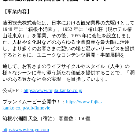
【事業内容】
藤田観光株式会社は、日本における観光業界の先駆けとして
1948 年に「箱根小涌園」、1952 年に「椿山荘（現ホテル椿
山荘東京）」を開業、その後、1955 年に会社を設立しまし
た。人材や文化財などのあらゆる企業資産を最大限に活用
し、より多くのお客さまに憩いの場と温かいサービスを提供
するとともに、ユニークなコンテンツ展開・事業展開を
通して、お客さまのライフサイクルやスタイル（人生）の
様々なシーンに寄り添う新たな価値を提供することで、「潤
いのある豊かな社会の実現」を目指しています。
公式HP：
https://www.fujita-kanko.co.jp
ブランドムービー公開中！：
https://www.fujita-
kanko.co.jp/sub/fkmovie
箱根小涌園 天悠（宿泊） 客室数：150室
https://www.ten-yu.com