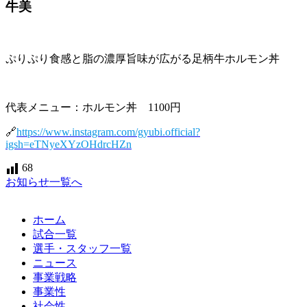
牛美
ぷりぷり食感と脂の濃厚旨味が広がる足柄牛ホルモン丼
代表メニュー：ホルモン丼 1100円
🔗
https://www.instagram.com/gyubi.official?
igsh=eTNyeXYzOHdrcHZn
68
お知らせ一覧へ
ホーム
試合一覧
選手・スタッフ一覧
ニュース
事業戦略
事業性
社会性