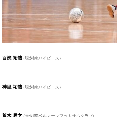
百瀬 拓哉
(現:湘南ハイビース)
神里 祐哉
(現:湘南ハイビース)
荒木 辰文
(元:湘南ベルマーレフットサルクラブ)