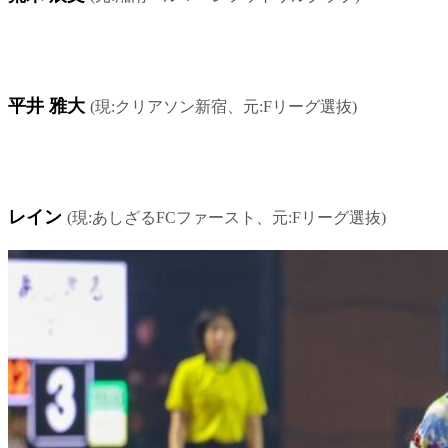
平井 雅大
(現:クリアソン新宿、元:Fリーグ選抜)
レイン
(現:あしざるFCファースト、元:Fリーグ選抜)