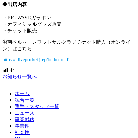
◆出店内容
・BIG WAVEガラポン
・オフィシャルグッズ販売
・チケット販売
湘南ベルマーレフットサルクラブチケット購入（オンライ
ン）はこちら
https://t.livepocket.jp/p/bellmare_f
44
お知らせ一覧へ
ホーム
試合一覧
選手・スタッフ一覧
ニュース
事業戦略
事業性
社会性