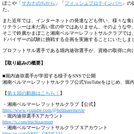
ぼこや「
サカナのちから
」「
フィッシュプロテインバー
」の
た。
また近年では、インターネットの発達なども伴い、様々な食
リテラシーは未だ高い世の中ではありません。そのような中
そこで鈴廣かまぼこと湘南ベルマーレフットサルクラブでは
ドバイザーの試験に挑戦する企画を実施することにいたしま
プロフットサル選手である堀内迪弥選手が、資格の取得に向け
【取り組みの概要】
■堀内迪弥選手が学習する様子をSNSで公開
湘南ベルマーレフットサルクラブ公式YouTubeをはじめ、
【
第１回の動画はこちら！
】
・湘南ベルマーレフットサルクラブ【公式】
https://www.youtube.com/@bellmaremovie
・堀内迪弥選手Xアカウント
https://x.com/michizaemon
・湘南ベルマーレフットサルクラブ Xアカウント
https://x.com/SBFC_OFFICIAL