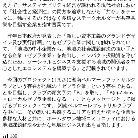
え方で、サスティナビリティ経営が謳われる現代社会におい
て「社会性と経済性」の両方を追求しながら「共存」をテー
マに、独占するのではなく多様なステークホルダーが共存共
栄を目指す企業を指す言葉です。
昨年日本政府が発表した「新しい資本主義のグランドデザ
イン及び実行計画」でもゼブラ企業に関して触れられてい
て、「地域の中小企業から、地域の社会課題解決の担い手と
なる企業（ゼブラ企業）を創出し、インパクト投融資を呼び
込むため、ソーシャルビジネスを支援する地域の関係者を中
心としたエコシステムを構築する」と記載されています。
今回のプロジェクトはまさに湘南ベルマーレフットサルク
ラブという存在が地域の「ゼブラ企業」という存在であるこ
とを目指し、クラブの頭文字の「B」を取り、「B(e)-Zebras
＝ローカルゼブラ企業になる！」ことをメッセージとして掲
げるプロジェクトです。 湘南ベルマーレフットサルクラブ
を中心に、その想いに共感するエリアを超えた様々な企業や
多様な人材と共に、ホームタウン地域コミュニティにおける
地域課題解決や新たな地域ビジネス創出を目指します。
180