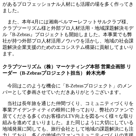
があるプロフェッショナル人材にも活躍の場を多く作ってき
ました。
また、本年4月には湘南ベルマーレフットサルクラブ様、
クラブツーリズム様と外部プロ人材活用・地域課題解決モデ
ル『B-Zebras』プロジェクトも開始しました。本事業でも弊
社が持つ外部プロ人材活用ノウハウを活かし、地域の社会課
題解決企業支援のためのエコシステム構築に貢献してまいり
ます。
クラブツーリズム（株）マーケティング本部 営業企画部 リ
ーダー（B-Zebrasプロジェクト担当） 鈴木光希
今回はこのような機会に「B-Zebrasプロジェクト」のメン
バーとして参画させていただきありがとうございます。
当社は長年旅を通じた仲間づくり、コミュニティづくりを
事業アイデンティティの根幹に持っており、弊社のファンで
居てくださる多くのお客様のLTV向上を図るべく様々な取り
組みを進めてまいりました。また同じように大切にしている
地域発展に関しても、旅行会社として地域の課題解決にも注
力しており、多くの地域のファンコミュニティづくりの支援