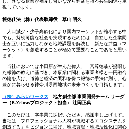
し、異なる企業が補完し合いながら利益を得る共生関係を重
視しています。
報徳仕法（株）代表取締役 草山 明久
人口減少・少子高齢化により国内マーケットが縮小する中
でも、持続可能な社会を実現するためには、自立した企業同
士が互いに協力しながら地域課題を解決し、新たな共益（マ
ーケット）を創造することが極めて重要なことであると思い
ます。
当社においては小田原が生んだ偉人、二宮尊徳翁が提唱し
た報徳の教えに基づき、本事業に関わる事業者様と一円融合
の輪を広げ、道徳と経済の調和を保つ報徳の手法に則り、心
豊かに暮らせる神奈川県西地域の未来づくりを目指します。
（株）みらいワークス
地方創生部 事業開発チーム リーダ
ー（B-Zebrasプロジェクト担当） 辻岡正典
このたびは、本事業に採択いただき、感謝申し上げます。
当社は「プロフェッショナル人材が挑戦するエコシステムを
創造する」をビジョンに掲げ、地域貢献・地域活性化に関心