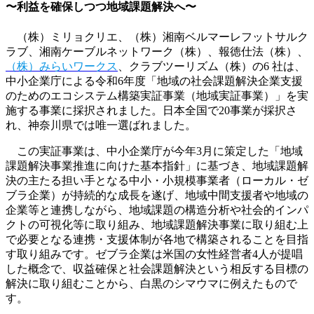
〜利益を確保しつつ地域課題解決へ〜
（株）ミリョクリエ、（株）湘南ベルマーレフットサルク
ラブ、湘南ケーブルネットワーク（株）、報徳仕法（株）、
（株）みらいワークス
、クラブツーリズム（株）の6 社は、
中小企業庁による令和6年度「地域の社会課題解決企業支援
のためのエコシステム構築実証事業（地域実証事業）」を実
施する事業に採択されました。日本全国で20事業が採択さ
れ、神奈川県では唯一選ばれました。
この実証事業は、中小企業庁が今年3月に策定した「地域
課題解決事業推進に向けた基本指針」に基づき、地域課題解
決の主たる担い手となる中小・小規模事業者（ローカル・ゼ
ブラ企業）が持続的な成長を遂げ、地域中間支援者や地域の
企業等と連携しながら、地域課題の構造分析や社会的インパ
クトの可視化等に取り組み、地域課題解決事業に取り組む上
で必要となる連携・支援体制が各地で構築されることを目指
す取り組みです。ゼブラ企業は米国の女性経営者4人が提唱
した概念で、収益確保と社会課題解決という相反する目標の
解決に取り組むことから、白黒のシマウマに例えたもので
す。