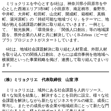
ミリョクリエを中心とする6社は、神奈川県小田原市を中
心とした西湘エリア3市8町（小田原市、南足柄市、秦野市、
中井町、大井町、松田町、山北町、開成町、箱根町、真鶴
町、湯河原町）の「持続可能な地域づくり」をテーマに、地
域が抱える諸課題の解決に取り組んでいきます。一例とし
て、「観光振興」「環境保全」「関係人口創出」等の地域課
題を、県外企業の人材と共に解決していくB-Zebras（ビーゼ
ブラ）プロジェクトがスタートしています。
6社は、地域社会課題解決に取り組む人材育成、外部人材
を取り込んでの関係人口創出、さらには成功事例を他地域へ
横展開といった事業戦略を掲げ、連携して取り組んでまいり
ます。
（株）ミリョクリエ 代表取締役 山室 淳
ミリョクリエは、域外にある社会課題を人的リソース、
様々な知見を結集し、解決することを目的に設立。様々な社
会課題を解決しながら新たなビジネスモデルの確立、成長に
寄与し、またその成長が各企業や地域経済にとって新たな門
出になるよう、様々なサポートをして参ります。