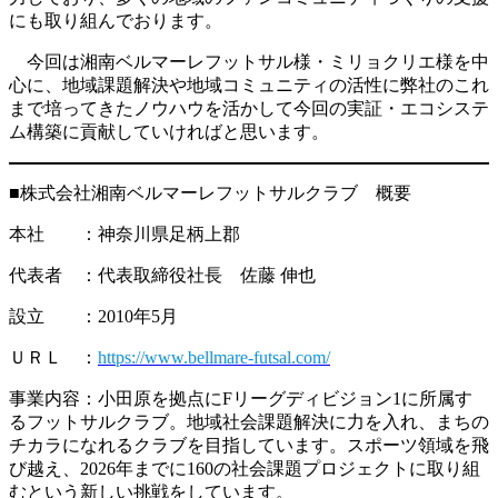
にも取り組んでおります。
今回は湘南ベルマーレフットサル様・ミリョクリエ様を中
心に、地域課題解決や地域コミュニティの活性に弊社のこれ
まで培ってきたノウハウを活かして今回の実証・エコシステ
ム構築に貢献していければと思います。
■株式会社湘南ベルマーレフットサルクラブ 概要
本社 ：神奈川県足柄上郡
代表者 ：代表取締役社長 佐藤 伸也
設立 ：2010年5月
ＵＲＬ ：
https://www.bellmare-futsal.com/
事業内容：小田原を拠点にFリーグディビジョン1に所属す
るフットサルクラブ。地域社会課題解決に力を入れ、まちの
チカラになれるクラブを目指しています。スポーツ領域を飛
び越え、2026年までに160の社会課題プロジェクトに取り組
むという新しい挑戦をしています。