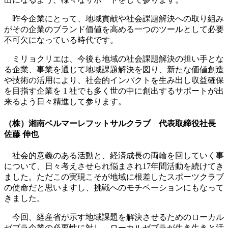
昨今企業にとって、地域貢献や社会課題解決への取り組み
がその企業のブランド価値を高める一つのツールとして必要
不可欠になっている時代です。
ミリョクリエは、今後も地域の社会課題解決の担い手とな
る企業、事業を通じて地域課題解決を図り、新たな価値創造
や技術の活用により、社会的インパクトを生み出し収益確保
を目指す企業を 1 社でも多く世の中に創出するサポートが出
来るよう日々精進して参ります。
（株）湘南ベルマーレフットサルクラブ 代表取締役社長
佐藤 伸也
社会的意義のある活動と、経済成長の両輪を回していく事
について、日々考えさせられ悩まされ17年間活動を続けてき
ました。ただこの実現こそが地域に根差したスポーツクラブ
の使命だと思いますし、挑戦へのモチベーションにもなって
きました。
今回、経産省が示す地域課題を解決させるためのローカル
ゼブラ企業の必要性に対し、ローカルゼブラが生き生きと活