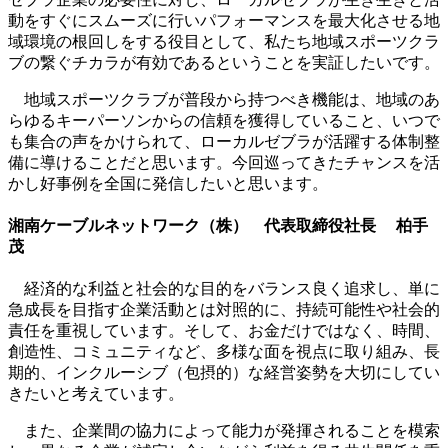
動をすぐにスムーズに行いパフォーマンスを最大化させる地
域環境の根回しをする役目として、私たち地域スポーツクラ
ブの繋ぐチカラが有効であるということを実証したいです。
地域スポーツクラブが普段から持つべき機能は、地域のあ
らゆるキーパーソンからの信頼を獲得していること、いつで
も集合の声をかけられて、ローカルゼブラが活躍する体制整
備に導けることだと思います。今回巡ってきたチャンスを活
かし好事例を全国に発信したいと思います。​​
湘南ケーブルネットワーク（株） 代表取締役社長 柏手
茂
経済的な利益と社会的な目的をバランス良く追求し、単に
急成長を目指す企業活動とは対照的に、持続可能性や社会的
責任を重視しています。そして、お金だけではなく、時間、
創造性、コミュニティなど、多様な面を視点に取り組み、長
期的、インクルーシブ（包摂的）な経営姿勢を大切にしてい
きたいと考えています。
また、企業間の協力によって能力が発揮されることを模索