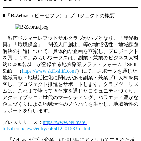
■「B-Zebras（ビーゼブラ）」プロジェクトの概要
湘南ベルマーレフットサルクラブがハブとなり、「観光振
興」「環境保全」「関係人口創出」等の地域活性・地域課題
解決の推進について、具体的な企画を立案し、プロジェクト
を興します。みらいワークスは、副業・兼業のビジネス人材
約15,000名以上が登録する地方副業プラットフォーム「Skill
Shift」（
https://www.skill-shift.com/
）にて、スポーツを通じた
地域貢献・地域活性化に関心がある副業・兼業プロ人材を集
客し、プロジェクト推進をサポートします。クラブツーリズ
ムは、これまで培ってきた旅を通じたコミュニティづくり、
アクティブシニア世代のマーケティング、バラエティ豊かな
企画づくりによる地域活性のノウハウを生かし、地域活性の
サポートを行います。
プレスリリース：
https://www.bellmare-
futsal.com/news/entry/240412_016335.html
「Zebras=ゼブラ企業」は2017年にアメリカで生まれた考