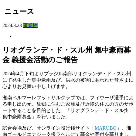
ニュース
2024.8.23
事業性
リオグランデ・ド・スル州 集中豪雨募
金 義援金活動のご報告
2024年4月下旬よりブラジル南部リオグランデ・ド・スル州
にて発生した集中豪雨及び、洪水の被害にあわれた皆さまに
心よりお見舞い申し上げます。
湘南ベルマーレフットサルクラブでは、フィウーザ選手によ
る申し出の元、故郷に住むご家族及び近隣の住民の方のサポ
ートすることを目的とした、「リオグランデ・ド・スル州
集中豪雨募金」を行いました。
試合会場及び、オンライン投げ銭サイト「
MARUBO
」、湘
南ゴールドエナジー支援ラベルにて募金や寄付を募りまし