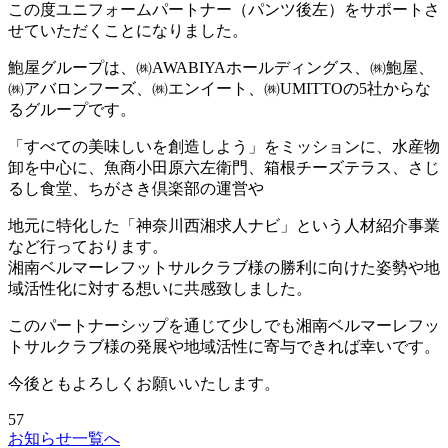
この度ユニフォームパートナー（パンツ後左）をサポートさ
せていただくことになりました。
鮑屋グループは、㈱AWABIYAホールディングス、㈱鮑屋、
㈱アバロンフーズ、㈱エンイート、㈱UMITTOの5社からな
るグループです。
「すべての美味しいを創造しよう」をミッションに、水産物
卸を中心に、魚商小田原六左衛門、箱根チーズテラス、さじ
るし食堂、ちがさき倶楽部の運営や
地元に特化した「神奈川西湘求人ナビ」という人材紹介事業
など行っております。
湘南ベルマーレフットサルクラブ様の勝利に向けた姿勢や地
域活性化に対する想いに共感致しました。
このパートナーシップを通じて少しでも湘南ベルマーレフッ
トサルクラブ様の発展や地域活性に寄与できれば幸いです。
今後ともよろしくお願いいたします。
57
お知らせ一覧へ