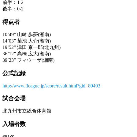
前半：1-2
後半：0-2
得点者
10’49” 山﨑 歩夢(湘南)
14’03” 菊池 大介(湘南)
19’52” 津田 京一郎(北九州)
36’12” 高橋 広大(湘南)
39’23” フィウーザ(湘南)
公式記録
http://www.fleague.jp/score/result.html?gid=89493
試合会場
北九州市立総合体育館
入場者数
651名