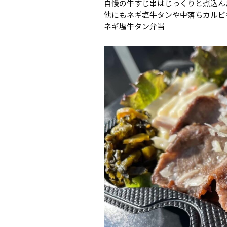
自慢の牛すじ串はじっくりと煮込ん
他にもネギ塩牛タンや中落ちカルビ
ネギ塩牛タン弁当